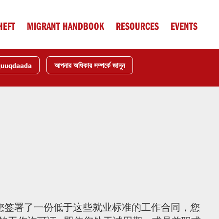
HEFT
MIGRANT HANDBOOK
RESOURCES
EVENTS
quuqdaada
আপনার অধিকার সম্পর্কে জানুন
您签署了一份低于这些就业标准的工作合同，您