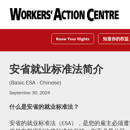
Skip
Skip
Skip
to
to
to
primary
main
footer
navigation
content
Know Your Rights
知道你的权益
安省就业标准法简介
(Basic ESA - Chinese)
September 30, 2024
什么是安省
的
就业标准法？
安省的就业标准法（ESA），是您的雇主必须