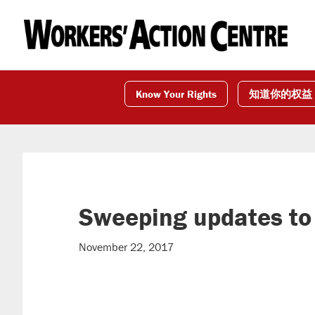
Skip
Skip
Skip
to
to
to
primary
main
footer
navigation
content
Know Your Rights
知道你的权益
Sweeping updates to
November 22, 2017