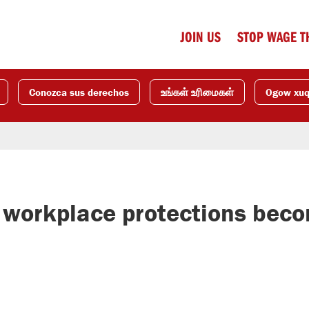
JOIN US
STOP WAGE T
Conozca sus derechos
உங்கள் உரிமைகள்
Ogow xu
 workplace protections bec