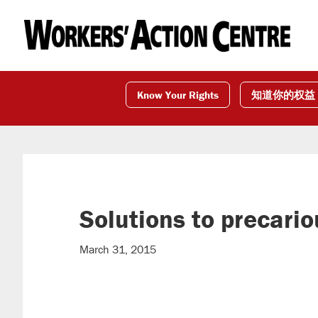
Skip
Skip
Skip
to
to
to
primary
main
footer
navigation
content
Know Your Rights
知道你的权益
Solutions to precario
March 31, 2015