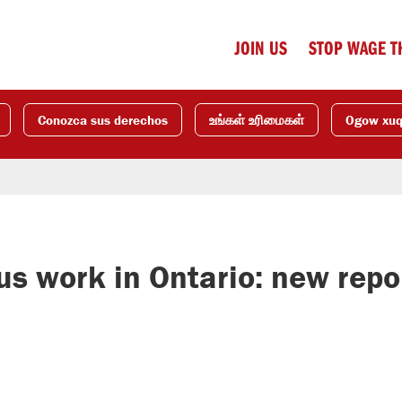
JOIN US
STOP WAGE T
Conozca sus derechos
உங்கள் உரிமைகள்
Ogow xu
us work in Ontario: new repo