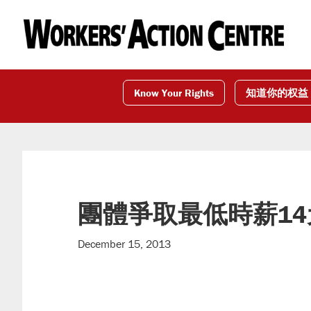
Skip
Skip
Skip
to
to
to
primary
main
footer
navigation
content
Know Your Rights
知道你的权益
團體爭取最低時薪14
December 15, 2013