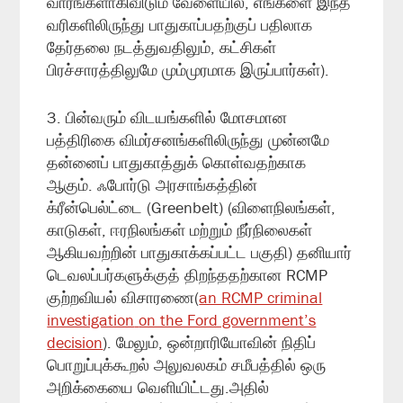
வாரங்களாகிவிடும் வேளையில், எங்களை இந்த
வரிகளிலிருந்து பாதுகாப்பதற்குப் பதிலாக
தேர்தலை நடத்துவதிலும், கட்சிகள்
பிரச்சாரத்திலுமே மும்முரமாக இருப்பார்கள்).
3. பின்வரும் விடயங்களில் மோசமான
பத்திரிகை விமர்சனங்களிலிருந்து முன்னமே
தன்னைப் பாதுகாத்துக் கொள்வதற்காக
ஆகும்.
ஃபோர்டு அரசாங்கத்தின்
க்ரீன்பெல்ட்டை (Greenbelt) (விளைநிலங்கள்,
காடுகள், ஈரநிலங்கள் மற்றும் நீர்நிலைகள்
ஆகியவற்றின் பாதுகாக்கப்பட்ட பகுதி) தனியார்
டெவலப்பர்களுக்குத் திறந்ததற்கான RCMP
குற்றவியல் விசாரணை(
an RCMP criminal
investigation
on the Ford government’s
decision
).
மேலும், ஒன்றாரியோவின் நிதிப்
பொறுப்புக்கூறல் அலுவலகம் சமீபத்தில் ஒரு
அறிக்கையை வெளியிட்டது.அதில்