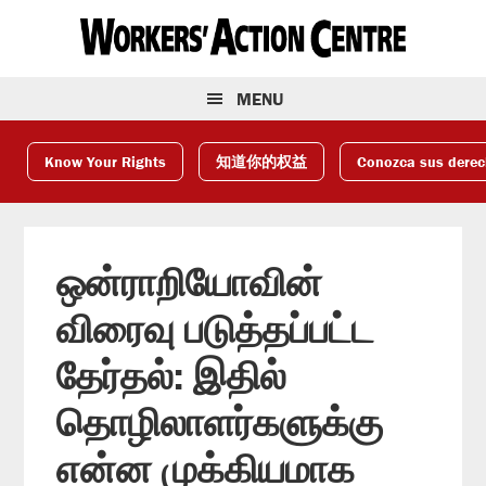
Skip
Skip
Skip
to
to
to
primary
main
footer
navigation
content
MENU
Know Your Rights
知道你的权益
Conozca sus dere
ஒன்ராறியோவின்
விரைவு படுத்தப்பட்ட
தேர்தல்: இதில்
தொழிலாளர்களுக்கு
என்ன முக்கியமாக